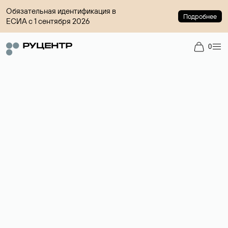
Обязательная идентификация в
Подробнее
ЕСИА с 1 сентября 2026
0
Доменный брокер
Услуга по организации сделок купли-продажи доменов на
вторичном рынке. Стоимость — 4599 ₽ за одно имя.