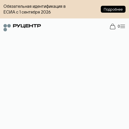
Обязательная идентификация в
Подробнее
ЕСИА с 1 сентября 2026
0
Доменный брокер
Услуга по организации сделок купли-продажи доменов на
вторичном рынке. Стоимость — 4599 ₽ за одно имя.