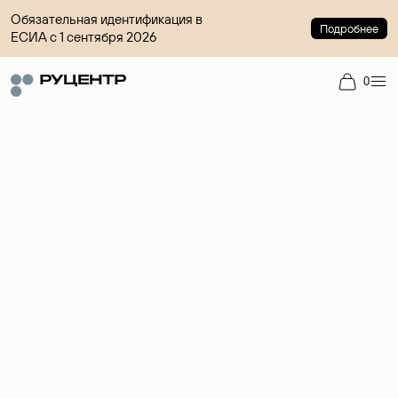
Обязательная идентификация в
Подробнее
ЕСИА с 1 сентября 2026
0
Доменный брокер
Услуга по организации сделок купли-продажи доменов на
вторичном рынке. Стоимость — 4599 ₽ за одно имя.