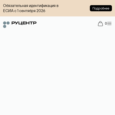
Обязательная идентификация в
Подробнее
ЕСИА с 1 сентября 2026
0
Доменный брокер
Услуга по организации сделок купли-продажи доменов на
вторичном рынке. Стоимость — 4599 ₽ за одно имя.