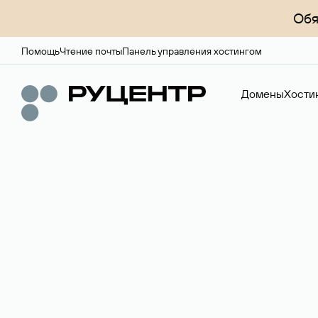
Обя
Помощь
Чтение почты
Панель управления хостингом
Домены
Хости
Доменный брок
Услуга по организации сделок купли-продажи доме