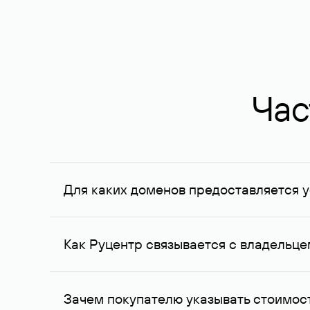
Час
Для каких доменов предоставляется у
Услуга доступна для доменов, зарегистрирован
Федерации, услуга оказывается для сделок на с
Как Руцентр связывается с владельц
Для связи с владельцем домена используются е
Зачем покупателю указывать стоимост