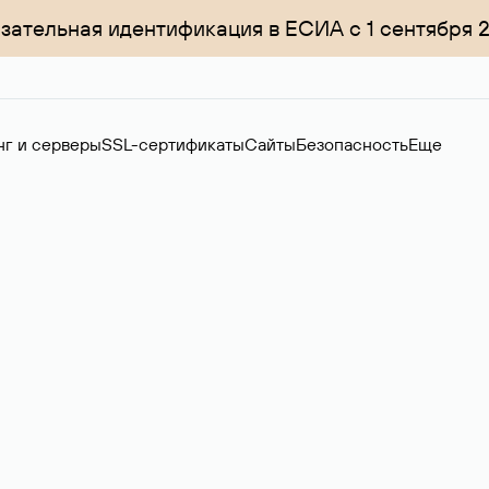
зательная идентификация в ЕСИА с 1 сентября 
нг и серверы
SSL-сертификаты
Сайты
Безопасность
Еще
ер
нов на вторичном рынке. Стоимость — 4599 ₽ за одно имя.