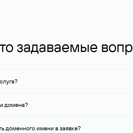
то задаваемые воп
слуга?
ных в Руцентре и у других регистраторов. Для доменов, о
умму не менее 1 млн руб.
ем домена?
го контактные данные, доступные Руцентру.
ь доменного имени в заявке?