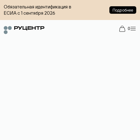
Обязательная идентификация в
Подробнее
ЕСИА с 1 сентября 2026
0
Доменный брокер
Услуга по организации сделок купли-продажи доменов на
вторичном рынке. Стоимость — 4599 ₽ за одно имя.