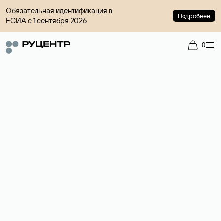
Обязательная идентификация в
Подробнее
ЕСИА с 1 сентября 2026
0
Доменный брокер
Услуга по организации сделок купли-продажи доменов на
вторичном рынке. Стоимость — 4599 ₽ за одно имя.