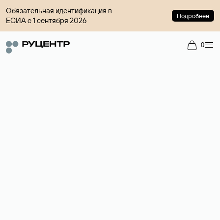
Обязательная идентификация в
Подробнее
ЕСИА с 1 сентября 2026
0
Доменный брокер
Услуга по организации сделок купли-продажи доменов на
вторичном рынке. Стоимость — 4599 ₽ за одно имя.