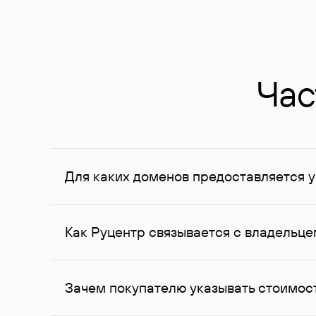
Час
Для каких доменов предоставляется у
Услуга доступна для доменов, зарегистрирован
Федерации, услуга оказывается для сделок на с
Как Руцентр связывается с владельц
Для связи с владельцем домена используются е
Зачем покупателю указывать стоимост