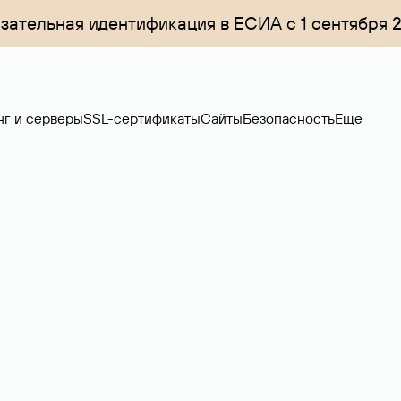
зательная идентификация в ЕСИА с 1 сентября 
нг и серверы
SSL-сертификаты
Сайты
Безопасность
Еще
ер
нов на вторичном рынке. Стоимость — 4599 ₽ за одно имя.