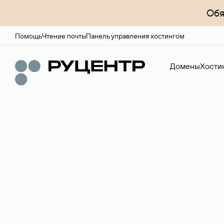
Обя
Помощь
Чтение почты
Панель управления хостингом
Домены
Хости
Доменный брок
Услуга по организации сделок купли-продажи доме