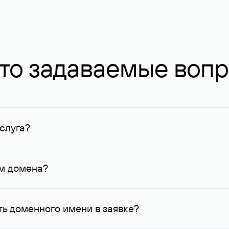
то задаваемые воп
слуга?
ных в Руцентре и у других регистраторов. Для доменов, о
умму не менее 1 млн руб.
ем домена?
го контактные данные, доступные Руцентру.
ь доменного имени в заявке?