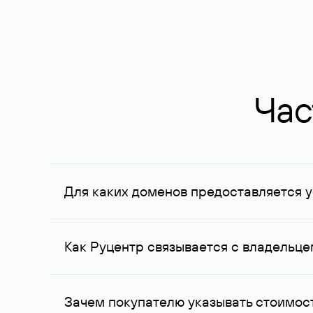
Час
Для каких доменов предоставляется у
Услуга доступна для доменов, зарегистрирован
Федерации, услуга оказывается для сделок на с
Как Руцентр связывается с владельц
Для связи с владельцем домена используются е
Зачем покупателю указывать стоимост