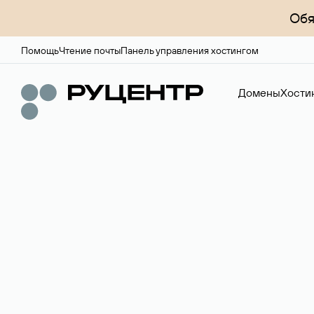
Обя
Помощь
Чтение почты
Панель управления хостингом
Домены
Хости
Доменный брок
Услуга по организации сделок купли-продажи доме