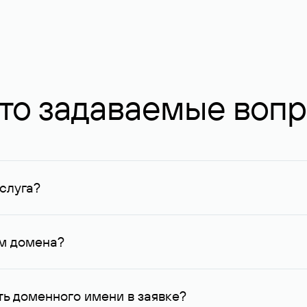
то задаваемые воп
слуга?
ных в Руцентре и у других регистраторов. Для доменов, о
умму не менее 1 млн руб.
ем домена?
го контактные данные, доступные Руцентру.
ь доменного имени в заявке?