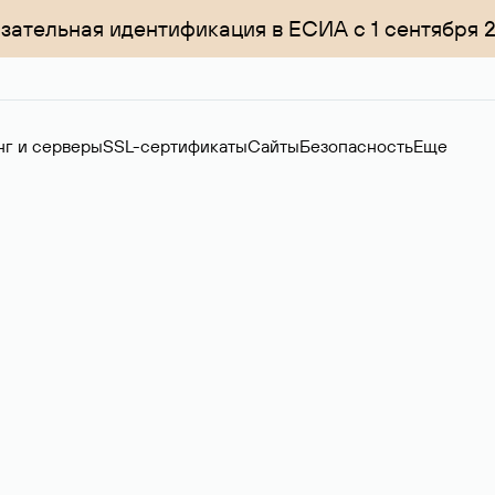
зательная идентификация в ЕСИА с 1 сентября 
нг и серверы
SSL-сертификаты
Сайты
Безопасность
Еще
ер
нов на вторичном рынке. Стоимость — 4599 ₽ за одно имя.