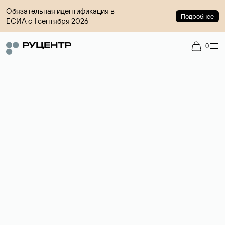
Обязательная идентификация в
Подробнее
ЕСИА с 1 сентября 2026
0
Доменный брокер
Услуга по организации сделок купли-продажи доменов на
вторичном рынке. Стоимость — 4599 ₽ за одно имя.