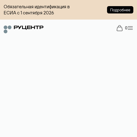
Обязательная идентификация в
Подробнее
ЕСИА с 1 сентября 2026
0
Доменный брокер
Услуга по организации сделок купли-продажи доменов на
вторичном рынке. Стоимость — 4599 ₽ за одно имя.