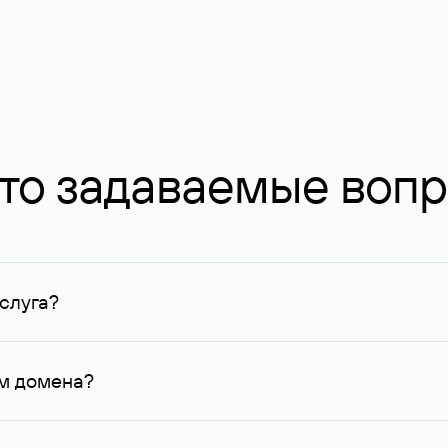
то задаваемые воп
слуга?
ных в Руцентре и у других регистраторов. Для доменов, о
умму не менее 1 млн руб.
ем домена?
го контактные данные, доступные Руцентру.