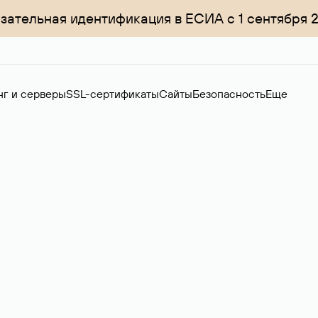
зательная идентификация в ЕСИА с 1 сентября 
нг и серверы
SSL-сертификаты
Сайты
Безопасность
Еще
ер
нов на вторичном рынке. Стоимость — 4599 ₽ за одно имя.