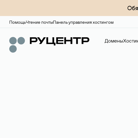
Обя
Помощь
Чтение почты
Панель управления хостингом
Домены
Хости
Доменный брок
Услуга по организации сделок купли-продажи доме