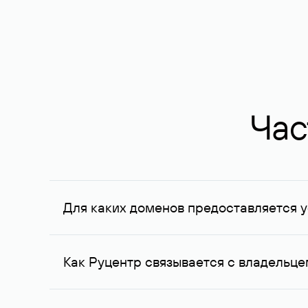
Час
Для каких доменов предоставляется у
Услуга доступна для доменов, зарегистрирован
Федерации, услуга оказывается для сделок на с
Как Руцентр связывается с владельц
Для связи с владельцем домена используются е