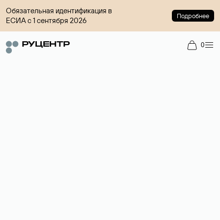
Обязательная идентификация в
Подробнее
ЕСИА с 1 сентября 2026
0
Доменный брокер
Услуга по организации сделок купли-продажи доменов на
вторичном рынке. Стоимость — 4599 ₽ за одно имя.