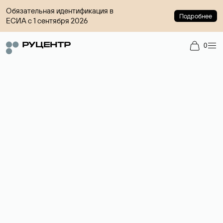
Обязательная идентификация в
Подробнее
ЕСИА с 1 сентября 2026
0
Доменный брокер
Услуга по организации сделок купли-продажи доменов на
вторичном рынке. Стоимость — 4599 ₽ за одно имя.