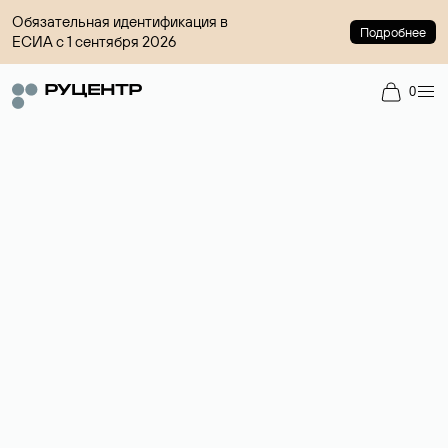
Обязательная идентификация в
Подробнее
ЕСИА с 1 сентября 2026
0
Доменный брокер
Услуга по организации сделок купли-продажи доменов на
вторичном рынке. Стоимость — 4599 ₽ за одно имя.