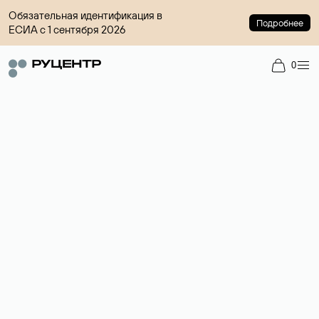
Обязательная идентификация в
Подробнее
ЕСИА с 1 сентября 2026
0
Доменный брокер
Услуга по организации сделок купли-продажи доменов на
вторичном рынке. Стоимость — 4599 ₽ за одно имя.