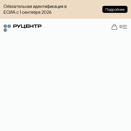
Обязательная идентификация в
Подробнее
ЕСИА с 1 сентября 2026
0
Доменный брокер
Услуга по организации сделок купли-продажи доменов на
вторичном рынке. Стоимость — 4599 ₽ за одно имя.