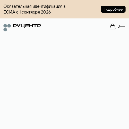
Обязательная идентификация в
Подробнее
ЕСИА с 1 сентября 2026
0
Доменный брокер
Услуга по организации сделок купли-продажи доменов на
вторичном рынке. Стоимость — 4599 ₽ за одно имя.