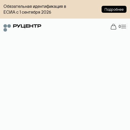
Обязательная идентификация в
Подробнее
ЕСИА с 1 сентября 2026
0
Доменный брокер
Услуга по организации сделок купли-продажи доменов на
вторичном рынке. Стоимость — 4599 ₽ за одно имя.