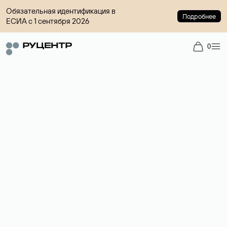
Обязательная идентификация в
Подробнее
ЕСИА с 1 сентября 2026
0
Доменный брокер
Услуга по организации сделок купли-продажи доменов на
вторичном рынке. Стоимость — 4599 ₽ за одно имя.