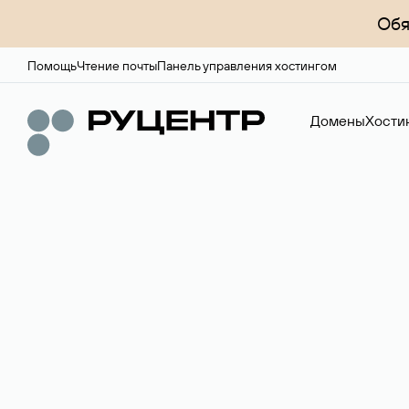
Обя
Помощь
Чтение почты
Панель управления хостингом
Домены
Хости
Доменный брок
Услуга по организации сделок купли-продажи доме