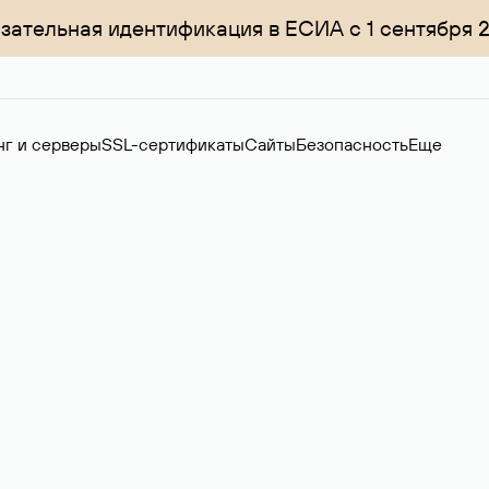
зательная идентификация в ЕСИА с 1 сентября 
нг и серверы
SSL-сертификаты
Сайты
Безопасность
Еще
ер
нов на вторичном рынке. Стоимость — 4599 ₽ за одно имя.