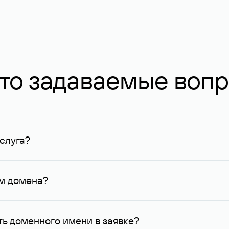
то задаваемые воп
слуга?
ных в Руцентре и у других регистраторов. Для доменов, о
умму не менее 1 млн руб.
ем домена?
го контактные данные, доступные Руцентру.
ь доменного имени в заявке?