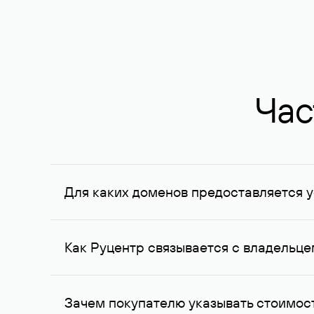
Час
Для каких доменов предоставляется у
Услуга доступна для доменов, зарегистрирован
Федерации, услуга оказывается для сделок на с
Как Руцентр связывается с владельц
Для связи с владельцем домена используются е
Зачем покупателю указывать стоимост