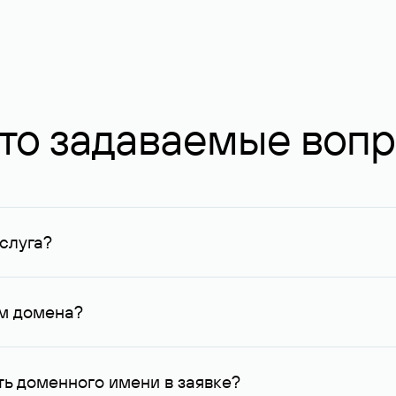
то задаваемые воп
слуга?
ных в Руцентре и у других регистраторов. Для доменов, о
умму не менее 1 млн руб.
ем домена?
го контактные данные, доступные Руцентру.
ь доменного имени в заявке?