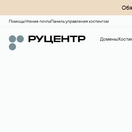
Обя
Помощь
Чтение почты
Панель управления хостингом
Домены
Хости
Доменный брок
Услуга по организации сделок купли-продажи доме