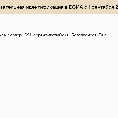
зательная идентификация в ЕСИА с 1 сентября 
нг и серверы
SSL-сертификаты
Сайты
Безопасность
Еще
ер
нов на вторичном рынке. Стоимость — 4599 ₽ за одно имя.