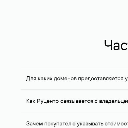
Час
Для каких доменов предоставляется у
Услуга доступна для доменов, зарегистрирован
Федерации, услуга оказывается для сделок на с
Как Руцентр связывается с владельц
Для связи с владельцем домена используются е
Зачем покупателю указывать стоимост