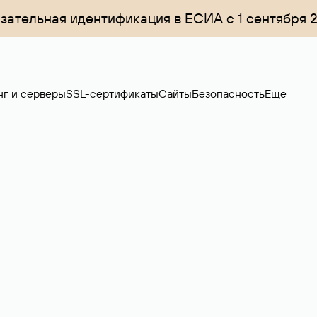
зательная идентификация в ЕСИА с 1 сентября 
нг и серверы
SSL-сертификаты
Сайты
Безопасность
Еще
ер
нов на вторичном рынке. Стоимость — 4599 ₽ за одно имя.