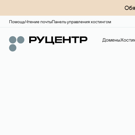
Обя
Помощь
Чтение почты
Панель управления хостингом
Домены
Хости
Доменный брок
Услуга по организации сделок купли-продажи доме