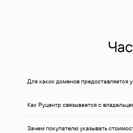
Час
Для каких доменов предоставляется у
Услуга доступна для доменов, зарегистрирован
Федерации, услуга оказывается для сделок на с
Как Руцентр связывается с владельц
Для связи с владельцем домена используются е
Зачем покупателю указывать стоимост