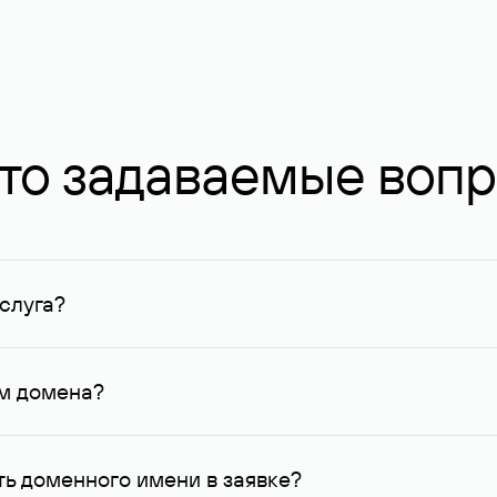
то задаваемые воп
слуга?
ных в Руцентре и у других регистраторов. Для доменов, о
умму не менее 1 млн руб.
ем домена?
го контактные данные, доступные Руцентру.
ь доменного имени в заявке?