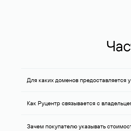
Час
Для каких доменов предоставляется у
Услуга доступна для доменов, зарегистрирован
Федерации, услуга оказывается для сделок на с
Как Руцентр связывается с владельц
Для связи с владельцем домена используются е
Зачем покупателю указывать стоимост