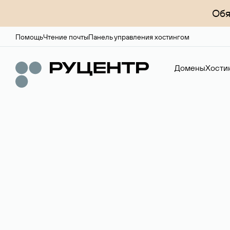
Обя
Помощь
Чтение почты
Панель управления хостингом
Домены
Хости
Доменный брок
Услуга по организации сделок купли-продажи доме