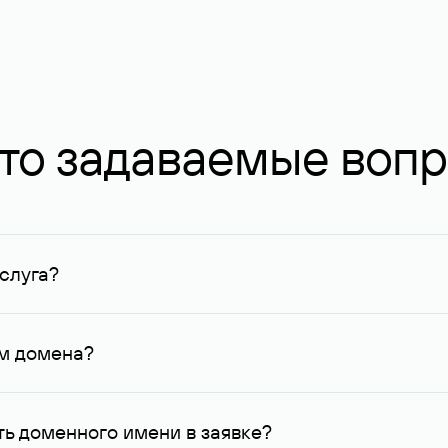
то задаваемые воп
слуга?
ных в Руцентре и у других регистраторов. Для доменов, о
умму не менее 1 млн руб.
ем домена?
го контактные данные, доступные Руцентру.
ь доменного имени в заявке?