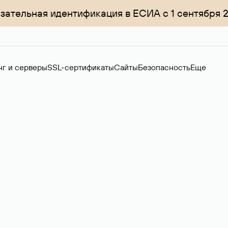
зательная идентификация в ЕСИА с 1 сентября 
нг и серверы
SSL-сертификаты
Сайты
Безопасность
Еще
ер
нов на вторичном рынке. Стоимость — 4599 ₽ за одно имя.