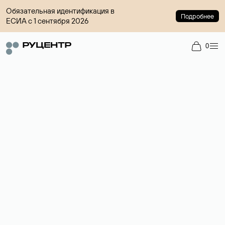
Обязательная идентификация в
Подробнее
ЕСИА с 1 сентября 2026
0
Доменный брокер
Услуга по организации сделок купли-продажи доменов на
вторичном рынке. Стоимость — 4599 ₽ за одно имя.