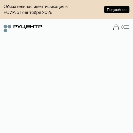
Обязательная идентификация в
Подробнее
ЕСИА с 1 сентября 2026
0
Доменный брокер
Услуга по организации сделок купли-продажи доменов на
вторичном рынке. Стоимость — 4599 ₽ за одно имя.