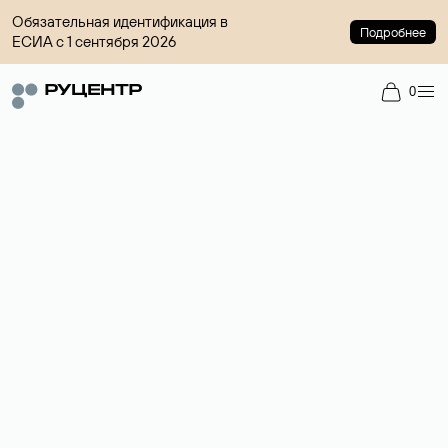
Обязательная идентификация в
Подробнее
ЕСИА с 1 сентября 2026
0
Доменный брокер
Услуга по организации сделок купли-продажи доменов на
вторичном рынке. Стоимость — 4599 ₽ за одно имя.