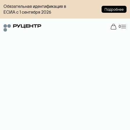
Обязательная идентификация в
Подробнее
ЕСИА с 1 сентября 2026
0
Доменный брокер
Услуга по организации сделок купли-продажи доменов на
вторичном рынке. Стоимость — 4599 ₽ за одно имя.