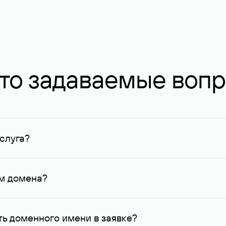
то задаваемые воп
слуга?
ных в Руцентре и у других регистраторов. Для доменов, о
умму не менее 1 млн руб.
ем домена?
го контактные данные, доступные Руцентру.
ь доменного имени в заявке?