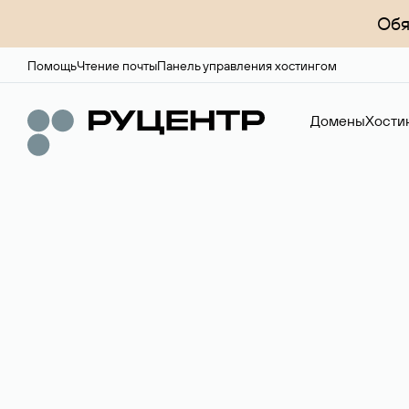
Обя
Помощь
Чтение почты
Панель управления хостингом
Домены
Хости
Доменный брок
Услуга по организации сделок купли-продажи доме