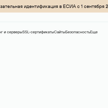
зательная идентификация в ЕСИА с 1 сентября 
нг и серверы
SSL-сертификаты
Сайты
Безопасность
Еще
ер
нов на вторичном рынке. Стоимость — 4599 ₽ за одно имя.