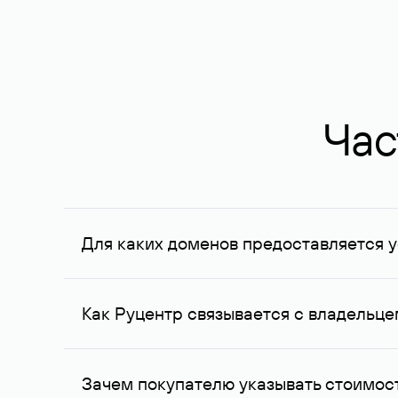
Час
Для каких доменов предоставляется у
Услуга доступна для доменов, зарегистрирован
Федерации, услуга оказывается для сделок на с
Как Руцентр связывается с владельц
Для связи с владельцем домена используются е
Зачем покупателю указывать стоимост