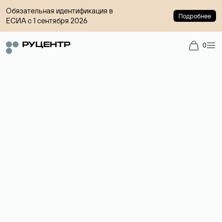
Обязательная идентификация в
Подробнее
ЕСИА с 1 сентября 2026
0
Доменный брокер
Услуга по организации сделок купли-продажи доменов на
вторичном рынке. Стоимость — 4599 ₽ за одно имя.