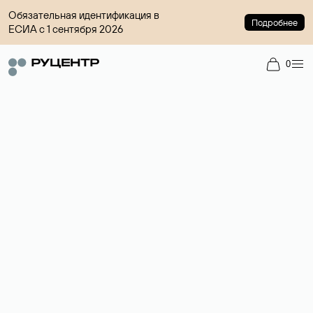
Обязательная идентификация в
Подробнее
ЕСИА с 1 сентября 2026
0
Доменный брокер
Услуга по организации сделок купли-продажи доменов на
вторичном рынке. Стоимость — 4599 ₽ за одно имя.