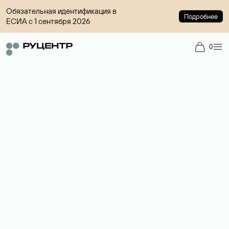
Обязательная идентификация в
Подробнее
ЕСИА с 1 сентября 2026
0
Доменный брокер
Услуга по организации сделок купли-продажи доменов на
вторичном рынке. Стоимость — 4599 ₽ за одно имя.