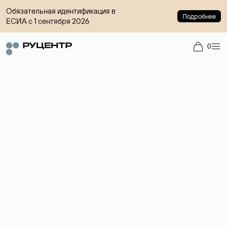
Обязательная идентификация в
Подробнее
ЕСИА с 1 сентября 2026
0
Доменный брокер
Услуга по организации сделок купли-продажи доменов на
вторичном рынке. Стоимость — 4599 ₽ за одно имя.