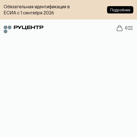
Обязательная идентификация в
Подробнее
ЕСИА с 1 сентября 2026
0
Доменный брокер
Услуга по организации сделок купли-продажи доменов на
вторичном рынке. Стоимость — 4599 ₽ за одно имя.