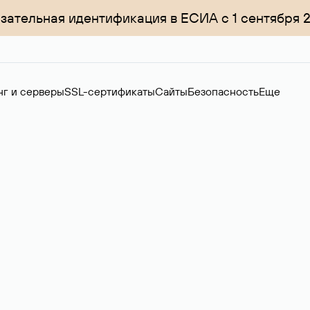
зательная идентификация в ЕСИА с 1 сентября 
нг и серверы
SSL-сертификаты
Сайты
Безопасность
Еще
ер
нов на вторичном рынке. Стоимость — 4599 ₽ за одно имя.