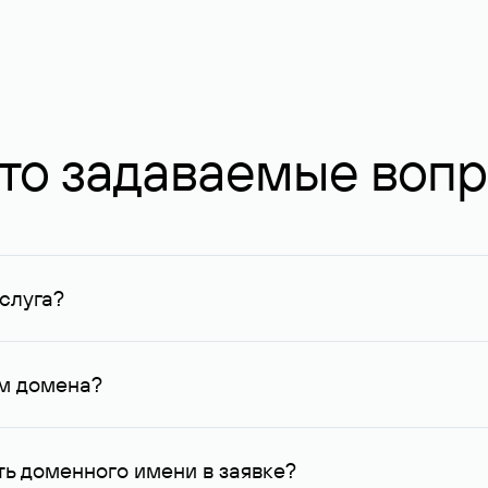
то задаваемые воп
слуга?
ных в Руцентре и у других регистраторов. Для доменов, о
умму не менее 1 млн руб.
ем домена?
го контактные данные, доступные Руцентру.
ь доменного имени в заявке?