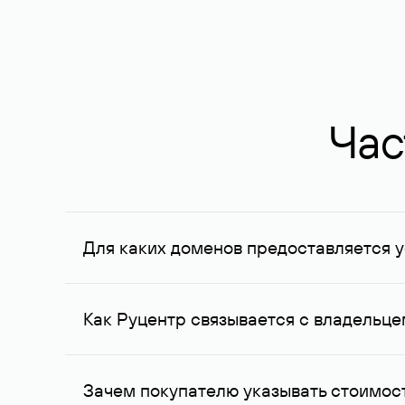
Час
Для каких доменов предоставляется у
Услуга доступна для доменов, зарегистрирован
Федерации, услуга оказывается для сделок на с
Как Руцентр связывается с владельц
Для связи с владельцем домена используются е
Зачем покупателю указывать стоимост