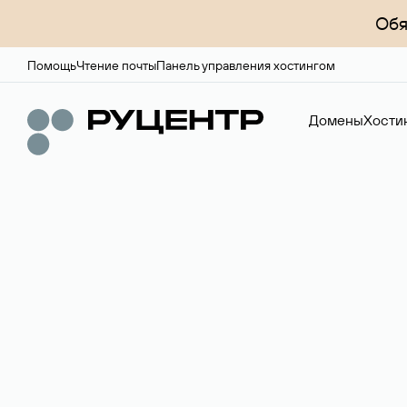
Обя
Помощь
Чтение почты
Панель управления хостингом
Домены
Хости
Доменный брок
Услуга по организации сделок купли-продажи доме