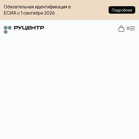
Обязательная идентификация в
Подробнее
ЕСИА с 1 сентября 2026
0
Доменный брокер
Услуга по организации сделок купли-продажи доменов на
вторичном рынке. Стоимость — 4599 ₽ за одно имя.