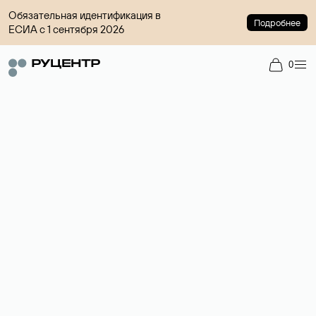
Обязательная идентификация в
Подробнее
ЕСИА с 1 сентября 2026
0
Доменный брокер
Услуга по организации сделок купли-продажи доменов на
вторичном рынке. Стоимость — 4599 ₽ за одно имя.