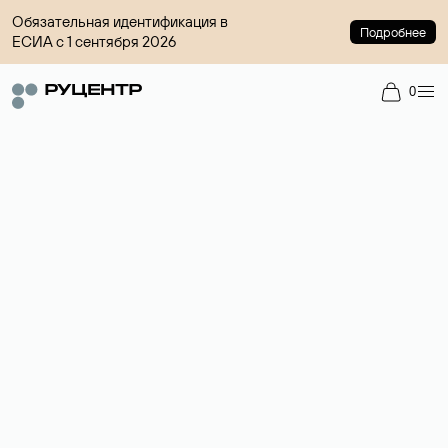
Обязательная идентификация в
Подробнее
ЕСИА с 1 сентября 2026
0
Доменный брокер
Услуга по организации сделок купли-продажи доменов на
вторичном рынке. Стоимость — 4599 ₽ за одно имя.