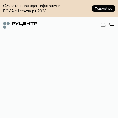
Обязательная идентификация в
Подробнее
ЕСИА с 1 сентября 2026
0
Доменный брокер
Услуга по организации сделок купли-продажи доменов на
вторичном рынке. Стоимость — 4599 ₽ за одно имя.