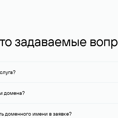
то задаваемые воп
слуга?
ных в Руцентре и у других регистраторов. Для доменов, о
умму не менее 1 млн руб.
ем домена?
го контактные данные, доступные Руцентру.
ь доменного имени в заявке?