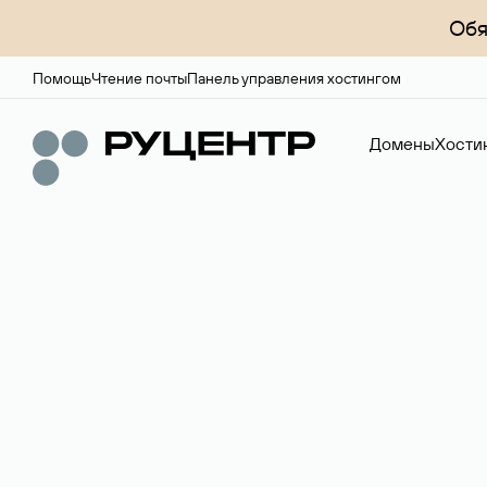
Обя
Помощь
Чтение почты
Панель управления хостингом
Домены
Хости
Доменный брок
Услуга по организации сделок купли-продажи доме