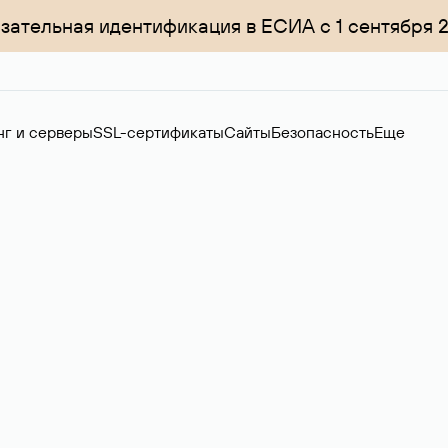
зательная идентификация в ЕСИА с 1 сентября 
нг и серверы
SSL-сертификаты
Сайты
Безопасность
Еще
ер
нов на вторичном рынке. Стоимость — 4599 ₽ за одно имя.