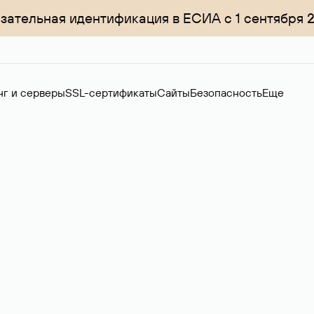
зательная идентификация в ЕСИА с 1 сентября 
нг и серверы
SSL-сертификаты
Сайты
Безопасность
Еще
ер
нов на вторичном рынке. Стоимость — 4599 ₽ за одно имя.