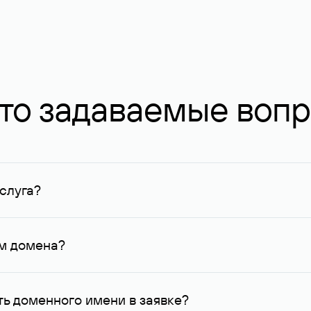
то задаваемые воп
слуга?
ных в Руцентре и у других регистраторов. Для доменов, о
умму не менее 1 млн руб.
ем домена?
го контактные данные, доступные Руцентру.
ь доменного имени в заявке?