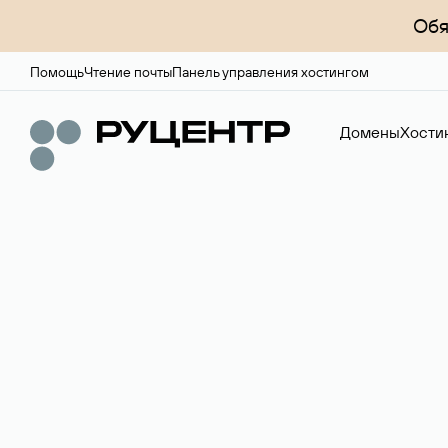
Обя
Помощь
Чтение почты
Панель управления хостингом
Домены
Хости
Доменный брок
Услуга по организации сделок купли-продажи доме