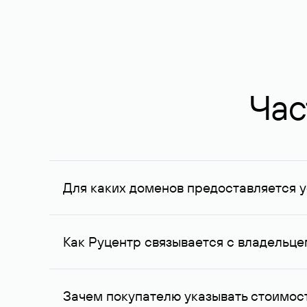
Час
Для каких доменов предоставляется у
Услуга доступна для доменов, зарегистрирован
Федерации, услуга оказывается для сделок на с
Как Руцентр связывается с владельц
Для связи с владельцем домена используются е
Зачем покупателю указывать стоимост