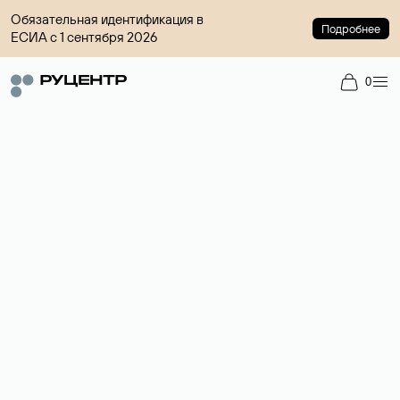
Обязательная идентификация в
Подробнее
ЕСИА с 1 сентября 2026
0
Доменный брокер
Услуга по организации сделок купли-продажи доменов на
вторичном рынке. Стоимость — 4599 ₽ за одно имя.