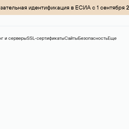
зательная идентификация в ЕСИА с 1 сентября 
нг и серверы
SSL-сертификаты
Сайты
Безопасность
Еще
ер
нов на вторичном рынке. Стоимость — 4599 ₽ за одно имя.