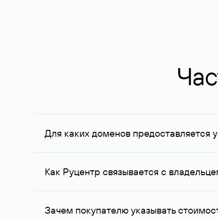
Час
Для каких доменов предоставляется у
Услуга доступна для доменов, зарегистрирован
Федерации, услуга оказывается для сделок на с
Как Руцентр связывается с владельц
Для связи с владельцем домена используются е
Зачем покупателю указывать стоимост