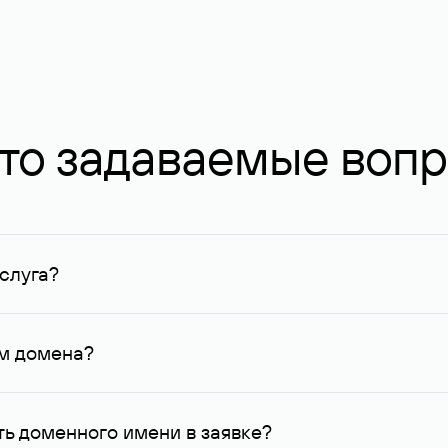
то задаваемые воп
слуга?
ных в Руцентре и у других регистраторов. Для доменов, о
умму не менее 1 млн руб.
ем домена?
го контактные данные, доступные Руцентру.
ь доменного имени в заявке?