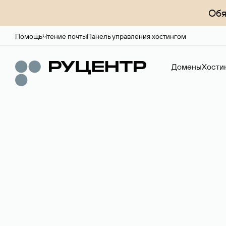
Обя
Помощь
Чтение почты
Панель управления хостингом
Домены
Хости
Доменный брок
Услуга по организации сделок купли-продажи доме