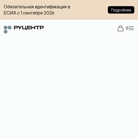
Обязательная идентификация в
Подробнее
ЕСИА с 1 сентября 2026
0
Доменный брокер
Услуга по организации сделок купли-продажи доменов на
вторичном рынке. Стоимость — 4599 ₽ за одно имя.