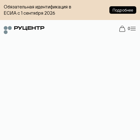
Обязательная идентификация в
Подробнее
ЕСИА с 1 сентября 2026
0
Доменный брокер
Услуга по организации сделок купли-продажи доменов на
вторичном рынке. Стоимость — 4599 ₽ за одно имя.