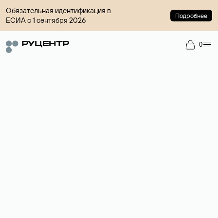
Обязательная идентификация в
Подробнее
ЕСИА с 1 сентября 2026
0
Доменный брокер
Услуга по организации сделок купли-продажи доменов на
вторичном рынке. Стоимость — 4599 ₽ за одно имя.