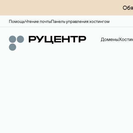
Обя
Помощь
Чтение почты
Панель управления хостингом
Домены
Хости
Доменный брок
Услуга по организации сделок купли-продажи доме