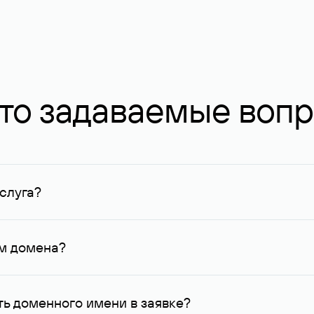
то задаваемые воп
слуга?
ных в Руцентре и у других регистраторов. Для доменов, о
умму не менее 1 млн руб.
ем домена?
го контактные данные, доступные Руцентру.
ь доменного имени в заявке?