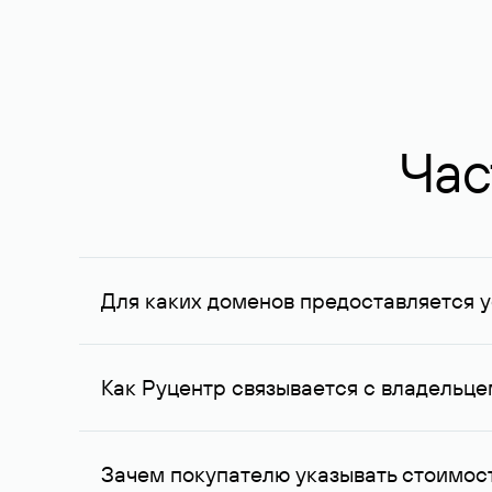
Час
Для каких доменов предоставляется у
Услуга доступна для доменов, зарегистрирован
Федерации, услуга оказывается для сделок на с
Как Руцентр связывается с владельц
Для связи с владельцем домена используются е
Зачем покупателю указывать стоимост