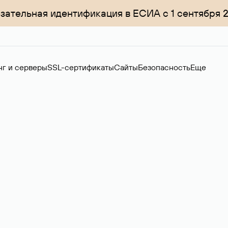
зательная идентификация в ЕСИА с 1 сентября 
нг и серверы
SSL-сертификаты
Сайты
Безопасность
Еще
ер
нов на вторичном рынке. Стоимость — 4599 ₽ за одно имя.