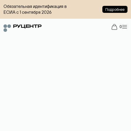
Обязательная идентификация в
Подробнее
ЕСИА с 1 сентября 2026
0
Доменный брокер
Услуга по организации сделок купли-продажи доменов на
вторичном рынке. Стоимость — 4599 ₽ за одно имя.