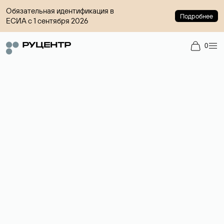
Обязательная идентификация в
Подробнее
ЕСИА с 1 сентября 2026
0
Доменный брокер
Услуга по организации сделок купли-продажи доменов на
вторичном рынке. Стоимость — 4599 ₽ за одно имя.